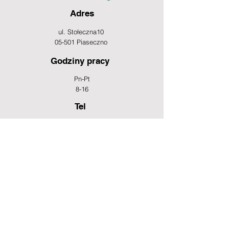
Adres
ul. Stołeczna10
05-501 Piaseczno
Godziny pracy
Pn-Pt
8-16
Tel
+48 22 737 11 95
e-mail: bok@rovers.pl
Informacja
Regulamin sklepu internetowego
Informacja dla konsumentów
Zastrzeżenia prawne