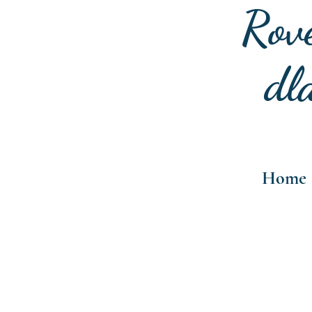
Rov
dl
Home