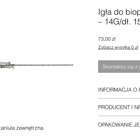
Igła do bio
– 14G/dł. 
Cena
73,00 zł
Zobacz wysyłka 0 zł
Skontaktuj się z
INFORMACJA O 
Półautomatyczna, śc
PRODUCENT I N
Możliwość wyboru dł
Rozmiar: 14G/dł. 1
Produkt włoski
OPAKOWANIE J
Nr kat. PDP 1415
kaniula zewnętrzna.
(sterylny op/1 szt.)