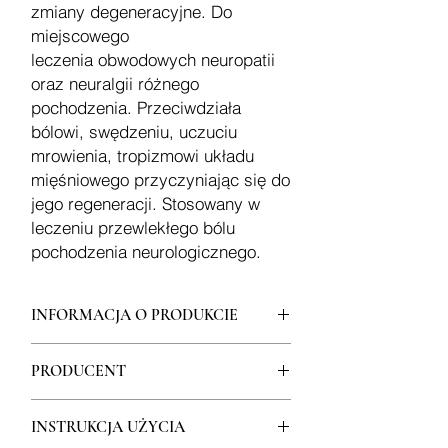
zmiany degeneracyjne. Do
miejscowego
leczenia obwodowych neuropatii
oraz neuralgii różnego
pochodzenia. Przeciwdziała
bólowi, swędzeniu, uczuciu
mrowienia, tropizmowi układu
mięśniowego przyczyniając się do
jego regeneracji. Stosowany w
leczeniu przewlekłego bólu
pochodzenia neurologicznego.
INFORMACJA O PRODUKCIE
Działanie przeciwzapalne,
PRODUCENT
przeciwbólowe, desensytyzacyjne i
antyoksydacyjne. Przeciwdziała
Erbagil s.r.l. Włochy
sensytyzacji obwodowej oraz zmianom
INSTRUKCJA UŻYCIA
WYŁĄCZNY DYSTRYBUTOR
okolic somatosensorycznych oraz