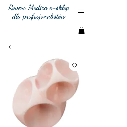
Rovers Medica e-sklep
dla profesjonalistów