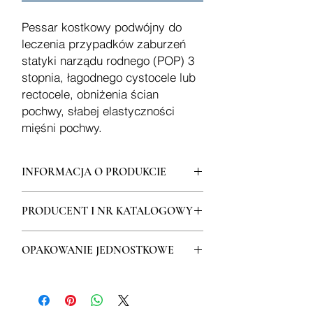
Pessar kostkowy podwójny do
leczenia przypadków zaburzeń
statyki narządu rodnego (POP) 3
stopnia, łagodnego cystocele lub
rectocele, obniżenia ścian
pochwy, słabej elastyczności
mięśni pochwy.
INFORMACJA O PRODUKCIE
Pessar kostkowy podwójny do leczenia
PRODUCENT I NR KATALOGOWY
przypadków zaburzeń statyki narządu
rodnego (POP) 3 stopnia, łagodnego
COOPER SURGICAL (USA)
cystocele lub rectocele, obniżenia ścian
OPAKOWANIE JEDNOSTKOWE
Nr kat. CSL MXKPECT + rozmiar
pochwy, słabej elastyczności mięśni
WYŁĄCZNY DYSTRYBUTOR
pochwy. Dla kobiet, u których nie
(niesterylne op./1 szt.)
Rovers Polska Sp. z o.o.
wystarczające jest zastosowanie
Więcej informacji na:
www.rovers.pl
pessaru kostkowego pojedynczego.