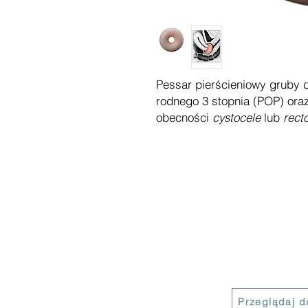
Pessar pierścieniowy gruby d
rodnego 3 stopnia (POP) ora
obecności
cystocele
lub
rect
Przeglądaj da