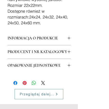
Rozmiar 22x22mm.
Dostępne również w
rozmiarach:24x24, 24x32, 24x40,
24x50, 24x60 mm.
INFORMACJA O PRODUKCIE
Szkiełka mikroskopowe nakrywkowe
PRODUCENT I NR KATALOGOWY
wysokiej jakości. Rozmiar 22x22mm.
Dostępne również w rozmiarach:24x24,
Menzel Gläser (Niemcy)
24x32, 24x40, 24x50, 24x60 mm.
OPAKOWANIE JEDNOSTKOWE
Nr kat. MNZ 22022
DYSTRYBUTOR
(niesterylne op./200 szt.)
Rovers Polska Sp. z o.o.
Więcej informacji na:
www.rovers.pl
Przeglądaj dalej...